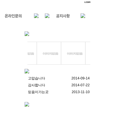
용인 콘덴싱
휘경동
기 교체 시..
시공사진
보일러 
고맙습니다
2014-09-14
감사합니다
2014-07-22
믿음이가는곳
2013-11-10