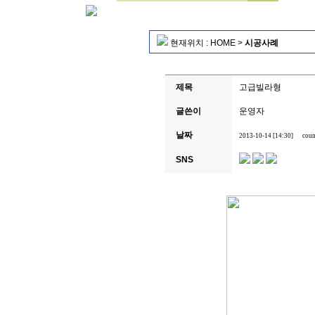
현재위치 :
HOME
>
시공사례
제목
고급빌라형
글쓴이
운영자
날짜
2013-10-14 [14:30]
coun
SNS