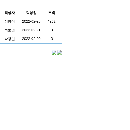
작성자
작성일
조회
토평동 한일아파트
보일러 시공..
이명식
2022-02-23
4232
최호영
2022-02-21
3
박정민
2022-02-09
3
미용학교 전기온수
기 100리터 교..
경동 중형
고급빌라형